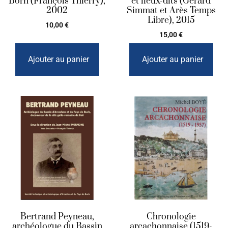
Born (François Thierry),
et lieux-dits (Gérard
2002
Simmat et Arès Temps
Libre), 2015
10,00
€
15,00
€
Ajouter au panier
Ajouter au panier
Bertrand Peyneau,
Chronologie
archéologue du Bassin
arcachonnaise (1519-