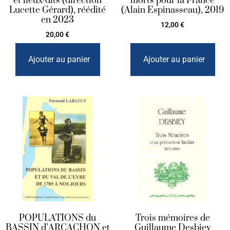
et lieux-dits (direction
morts pour la France
Lucette Gérard), réédité
(Alain Espinasseau), 2019
en 2023
12,00
€
20,00
€
Ajouter au panier
Ajouter au panier
POPULATIONS du
Trois mémoires de
BASSIN d’ARCACHON et
Guillaume Desbiey