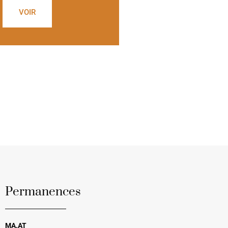
VOIR
Permanences
MA.AT