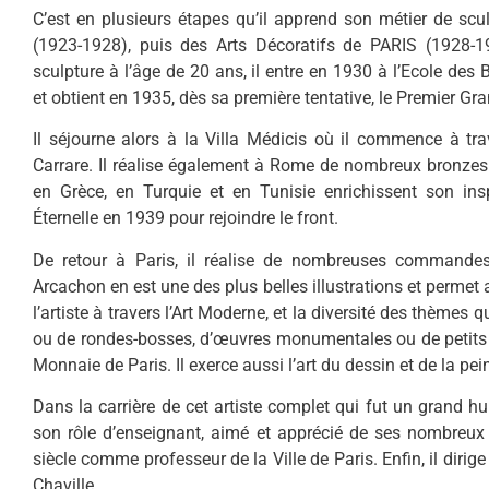
C’est en plusieurs étapes qu’il apprend son métier de s
(1923-1928), puis des Arts Décoratifs de PARIS (1928-1
sculpture à l’âge de 20 ans, il entre en 1930 à l’Ecole de
et obtient en 1935, dès sa première tentative, le Premier Gr
Il séjourne alors à la Villa Médicis où il commence à tra
Carrare. Il réalise également à Rome de nombreux bronzes 
en Grèce, en Turquie et en Tunisie enrichissent son inspir
Éternelle en 1939 pour rejoindre le front.
De retour à Paris, il réalise de nombreuses commandes, 
Arcachon en est une des plus belles illustrations et permet au
l’artiste à travers l’Art Moderne, et la diversité des thèmes q
ou de rondes-bosses, d’œuvres monumentales ou de petits s
Monnaie de Paris. Il exerce aussi l’art du dessin et de la pei
Dans la carrière de cet artiste complet qui fut un grand hu
son rôle d’enseignant, aimé et apprécié de ses nombreux é
siècle comme professeur de la Ville de Paris. Enfin, il diri
Chaville.