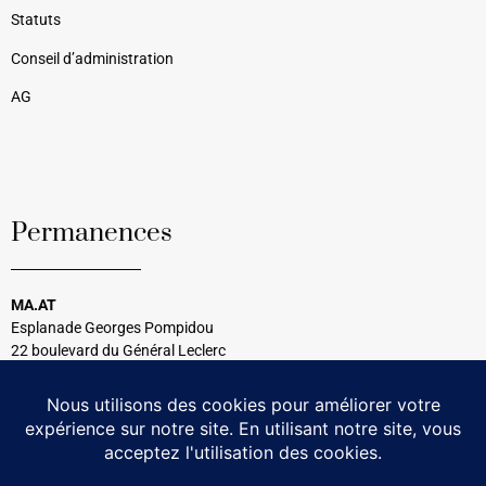
Statuts
Conseil d’administration
AG
Permanences
MA.AT
Esplanade Georges Pompidou
22 boulevard du Général Leclerc
33120 Arcachon
Tél : 05 56 54 99 08
Tous les mercredis
14h30 à 17h00