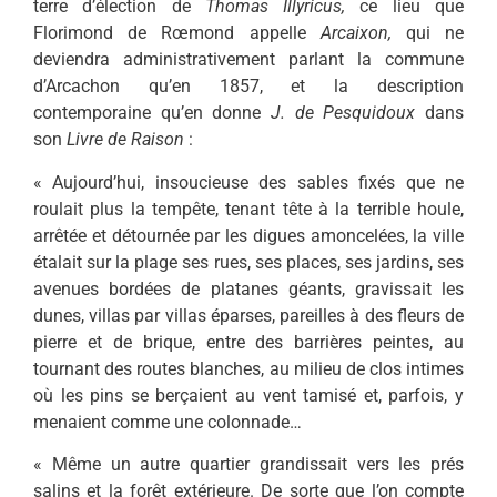
terre d’élection de
Thomas Illyricus,
ce lieu que
Florimond de Rœmond ap­pelle
Arcaixon,
qui ne
deviendra administrativement parlant la commune
d’Arcachon qu’en 1857, et la descrip­tion
contemporaine qu’en donne
J. de Pesquidoux
dans
son
Livre de Raison
:
« Aujourd’hui, insoucieuse des sables fixés que ne
roulait plus la tempête, te­nant tête à la terrible houle,
arrêtée et détournée par les digues amoncelées, la ville
étalait sur la plage ses rues, ses pla­ces, ses jardins, ses
avenues bordées de platanes géants, gravissait les
dunes, villas par villas éparses, pareilles à des fleurs de
pierre et de brique, entre des barrières peintes, au
tournant des routes blanches, au milieu de clos intimes
où les pins se berçaient au vent tamisé et, par­fois, y
menaient comme une colonnade…
« Même un autre quartier grandissait vers les prés
salins et la forêt extérieure. De sorte que l’on compte