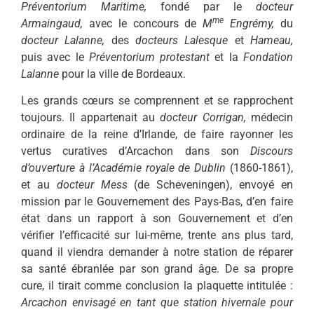
Préventorium Mari­time,
fondé par le
docteur
me
Armaingaud,
avec le concours de
M
Engrémy,
du
docteur Lalanne,
des
docteurs Lalesque
et
Hameau,
puis avec le
Pré­ventorium protestant
et la
Fondation
Lalanne
pour la ville de Bordeaux.
Les grands cœurs se comprennent et se rapprochent
toujours. Il appar­tenait au
docteur Corrigan,
médecin
ordinaire de la reine d’Irlande, de fai­re rayonner les
vertus curatives d’Arcachon dans son
Discours
d’ouverture à l’Académie royale de Dublin
(1860-1861),
et au
docteur Mess
(de Scheveningen), envoyé en
mission par le Gouvernement des Pays-Bas, d’en fai­re
état dans un rapport à son Gouver­nement et d’en
vérifier l’efficacité sur lui-même, trente ans plus tard,
quand il viendra demander à notre station de réparer
sa santé ébranlée par son grand âge. De sa propre
cure, il tirait comme conclusion la plaquette intitu­lée :
Arcachon envisagé en tant que station hivernale pour