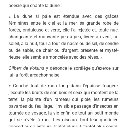
poésie qui chante la dune :
« La dune si pâle est étendue avec des grâces
féminines entre le ciel et la mer, sa grande robe de
forêts, onduleuse et verte, elle l’a rejetée et, toute nue,
chan­geante et mouvante peu à peu, livrée au vent, au
soleil, à la nuit, tour à tour de nacre ou de sel, de cendre
ou de sable, de chair ou d’argent, présente et mysté­
rieuse, elle semble amoncelée avec des rêves.
»
Gilbert de Voisins
y dénonce le sor­tilège qu’exerce sur
lui la forêt arcachonnaise :
« Couché tout de mon long dans l’épaisse fougère,
j’écoute les bruits de son bois et ceux qui montent de la
terre: la plainte d’un rameau qui ploie, les ru­meurs
bavardes du feuillage, l’invisible passage d’insectes en
tournée de voyage, la vie enfin de tout un petit monde
qui se révèle à moi. Les oiseaux font leur quotidien
concert aux alentours, tantôt plus vif, tantôt plus sourd.