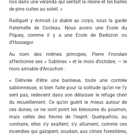
rois dans une véranda qui sentait la résine et les balles
de pins cuites au soleil. »
Radiguet y écrivait
Le diable au corps,
sous la garde
fraternelle de Coc­teau. Nous avons une Ecole du
Piquey, comme il y a une Ecole de Barbizon ou
d’Hossegor.
Au nom des mêmes principes,
Pier­re Frondaie
affectionne ses « Sablines » et le mois d’octobre, — le
mois aimable d’Arcachon :
« Délivrée d’être une banlieue, toute une contrée
sablonneuse, si bien faite pour la solitude qu’on ne l’y
sent pas, redevient dans son délaisser le refuge chéri
du recueillement. Ce qu’on guérit le mieux autour de
ces dunes, ce ne sont point les blessures du poumon,
mais celles des fièvres de l’esprit. Quelquefois, au
contraire, elles s’y exaltent, s’y allument, comme ces
incendies qui galopent, soudain, aux cimes forestières,