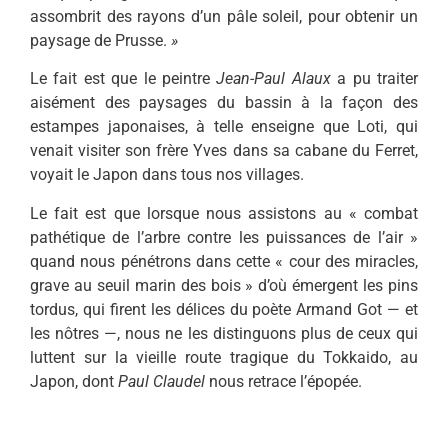
assombrit des rayons d’un pâle soleil, pour obtenir un
paysage de Prusse.
»
Le fait est que le peintre
Jean-Paul Alaux
a pu traiter
aisément des pay­sages du bassin à la façon des
estam­pes japonaises, à telle enseigne que Loti, qui
venait visiter son frère Yves dans sa cabane du Ferret,
voyait le Japon dans tous nos villages.
Le fait est que lorsque nous assis­tons au « combat
pathétique de l’arbre contre les puissances de l’air »
quand nous pénétrons dans cette « cour des miracles,
grave au seuil marin des bois » d’où émergent les pins
tordus, qui firent les délices du poète Armand Got — et
les nôtres —, nous ne les dis­tinguons plus de ceux qui
luttent sur la vieille route tragique du Tokkaido, au
Japon, dont
Paul Claudel
nous re­trace l’épopée.