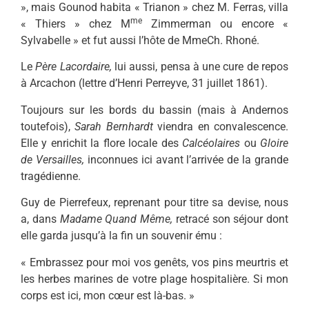
», mais Gounod habita « Trianon » chez M. Ferras, villa
me
« Thiers » chez M
Zimmerman ou encore «
Sylvabelle » et fut aussi l’hôte de MmeCh. Rhoné.
Le
Père Lacordaire,
lui aussi, pensa à une cure de repos
à Arcachon (lettre d’Henri Perreyve, 31 juillet 1861).
Toujours sur les bords du bassin (mais à Andernos
toutefois),
Sarah Bernhardt
viendra en convalescence.
Elle y enrichit la flore locale des
Calcéolaires
ou
Gloire
de Versailles,
inconnues ici avant l’arrivée de la gran­de
tragédienne.
Guy de Pierrefeux, reprenant pour titre sa devise, nous
a, dans
Madame Quand Même,
retracé son séjour dont
elle garda jusqu’à la fin un souvenir ému :
« Embrassez pour moi vos genêts, vos pins meurtris et
les herbes marines de votre plage hospitalière. Si mon
corps est ici, mon cœur est là-bas. »