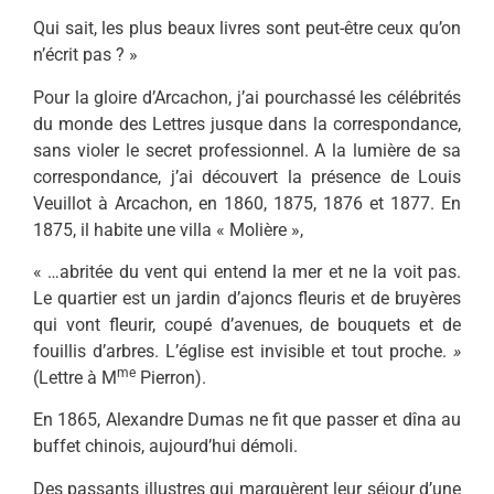
Qui sait, les plus beaux livres sont peut-être ceux qu’on
n’écrit pas ? »
Pour la gloire d’Arcachon, j’ai pour­chassé les célébrités
du monde des Let­tres jusque dans la correspondance,
sans violer le secret professionnel. A la lumière de sa
correspondance, j’ai découvert la présence de Louis
Veuillot à Arcachon, en 1860, 1875, 1876 et 1877. En
1875, il habite une villa « Mo­lière »,
« …abritée du vent qui entend la mer et ne la voit pas.
Le quartier est un jardin d’ajoncs fleuris et de bruyères
qui vont fleurir, coupé d’avenues, de bouquets et de
fouillis d’arbres. L’église est invisible et tout proche.
»
me
(Lettre à M
Pierron).
En 1865, Alexandre Dumas ne fit que passer et dîna au
buffet chinois, aujourd’hui démoli.
Des passants illustres qui marquè­rent leur séjour d’une