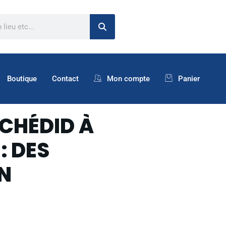
Boutique
Contact
Mon compte
Panier
 CHÉDID À
: DES
N