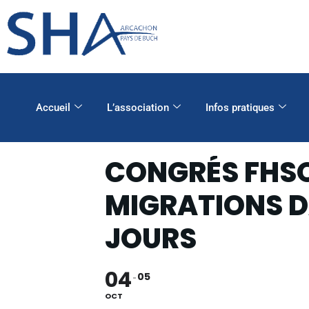
Accueil
L’association
Infos pratiques
CONGRÉS FHSO
MIGRATIONS DA
JOURS
04
05
OCT