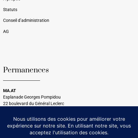
Statuts
Conseil d’administration
AG
Permanences
MA.AT
Esplanade Georges Pompidou
22 boulevard du Général Leclerc
33120 Arcachon
Tél : 05 56 54 99 08
Tous les mercredis
14h30 à 17h00