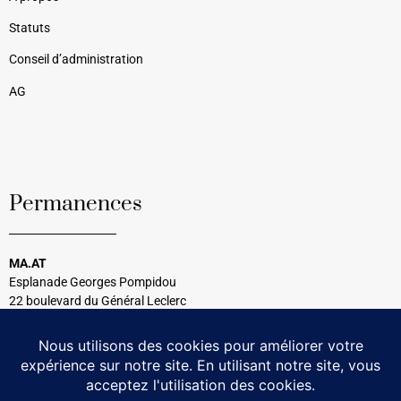
Statuts
Conseil d’administration
AG
Permanences
MA.AT
Esplanade Georges Pompidou
22 boulevard du Général Leclerc
33120 Arcachon
Tél : 05 56 54 99 08
Tous les mercredis
14h30 à 17h00