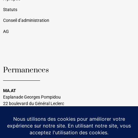
Statuts
Conseil d’administration
AG
Permanences
MA.AT
Esplanade Georges Pompidou
22 boulevard du Général Leclerc
33120 Arcachon
Tél : 05 56 54 99 08
Tous les mercredis
14h30 à 17h00