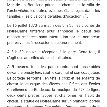
Mgr de La Bouillerie prirent le chemin de la villa de
l’archevêché, les autres évêques étant reçus dans les
1
familles « les plus considérables d’Arcachon »
.
Le 16 juillet 1873 au matin dès 3 h 30, les cloches de
Notre-Dame tintèrent pour annon­cer le début des
messes célébrées sans interruption par les nombreux
prêtres venus à l’occasion du cou­ronnement.
À 8 h 30, nouvelle réception à la gare. Cette fois, il
s’agit des autorités civiles et militaires.
À 9 heures, tous les participants sont rassemblés
devant le presby­tère, sauf le cardinal et son co­adjuteur.
Le cortège se forme : en tête la croix et les enfants de
chœur, la musique des élèves des Frères des Écoles
e
Chrétiennes de Bordeaux, la musique du 57
de ligne,
deux cents prêtres, abbés et chanoines, en habit de
chœur, la statue de Notre-Dame sur un brancard, portée
par quatre cha­noines. Des soldats forment autour de la