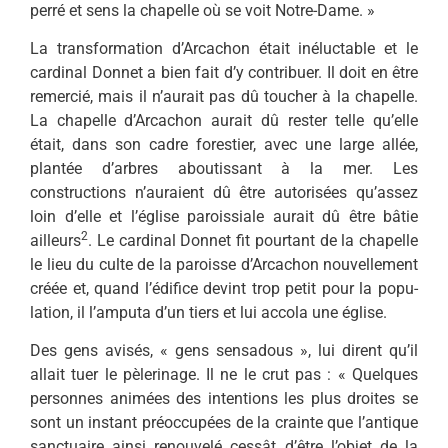
perré et sens la chapelle où se voit Notre-Dame. »
La transformation d’Arcachon était inéluctable et le
cardinal Donnet a bien fait d’y contribuer. Il doit en être
remercié, mais il n’aurait pas dû toucher à la cha­pelle.
La chapelle d’Arcachon aurait dû rester telle qu’elle
était, dans son cadre forestier, avec une large allée,
plantée d’arbres abou­tissant à la mer. Les
constructions n’auraient dû être autorisées qu’assez
loin d’elle et l’église paroissiale aurait dû être bâtie
2
ailleurs
. Le cardinal Donnet fit pourtant de la chapelle
le lieu du culte de la paroisse d’Arcachon nouvellement
créée et, quand l’édifice devint trop petit pour la popu­
lation, il l’amputa d’un tiers et lui accola une église.
Des gens avisés, « gens sensadous », lui dirent qu’il
allait tuer le pèlerinage. Il ne le crut pas : « Quelques
personnes animées des intentions les plus droites se
sont un instant préoccupées de la crainte que l’antique
sanctuaire ainsi renouvelé cessât d’être l’objet de la