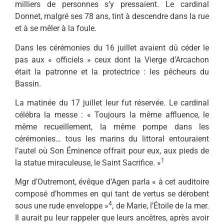
milliers de personnes s’y pres­saient. Le cardinal
Donnet, malgré ses 78 ans, tint à descendre dans la rue
et à se mêler à la foule.
Dans les cérémonies du 16 juil­let avaient dû céder le
pas aux « officiels » ceux dont la Vierge d’Arcachon
était la patronne et la protectrice : les pêcheurs du
Bassin.
La matinée du 17 juillet leur fut réservée. Le cardinal
célébra la messe : « Toujours la même affluence, le
même recueillement, la même pompe dans les
cérémonies… tous les marins du littoral entouraient
l’autel où Son Éminence offrait pour eux, aux pieds de
1
la statue miraculeuse, le Saint Sacrifice. »
Mgr d’Outremont, évêque d’Agen parla « à cet auditoire
composé d’hommes en qui tant de vertus se dérobent
4
sous une rude enveloppe »
, de Marie, l’Étoile de la mer.
Il aurait pu leur rappeler que leurs ancêtres, après avoir