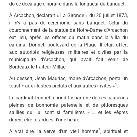
do ce décalage d’horaire dans la longueur du banquet.
À Arcachon, déclarait « La Gi­ronde » du 20 juillet 1873,
il n’y a pas de cérémonie sans banquet. Celui du
couronnement de la sta­tue de Notre-Dame d’Arcachon
eut lieu, après les offices du matin dans la villa du
cardinal Donnet, boulevard de la Plage. Il était offert
aux autorités religieuses, militaires et civiles par la
munici­palité d’Arcachon, qui avait fait venir de
Bordeaux le traiteur Millac.
Au dessert, Jean Mauriac, maire d’Arcachon, porta un
1
toast « aux illustres prélats et aux autres invités »
.
Le cardinal Donnet répondit « par une de ces causeries
pleines de bonhomie paternelle et de pittoresques
1
saillies qui lui sont si familières »
… et les vêpres
durent être retardées d’une heure.
2
A vrai dire, la verve d’un vieil homme
, spirituel et