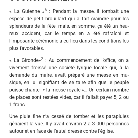
6
« La Guienne »
: Pendant la messe, il tombait une
espèce de petit brouillard qui a fait craindre pour les
splendeurs de la fête, mais, en somme, ça été un heu­
reux accident, car le temps en a été rafraîchi et
l’imposante céré­monie a eu lieu dans les condi­tions les
plus favorables.
2
« La Gironde»
: Au com­mencement de l’office, on a
vive­ment froissé une société lyrique locale qui, à la
demande du maire, avait préparé une messe en mu­
sique, en lui signifiant de se taire afin que le peuple
puisse chanter « la messe royale »… Un certain nombre
de places sont restées vides, car il fallait payer 5, 2 ou
1 franc.
Une pluie fine n’a cessé de tom­ber et les parapluies
gênaient la vue. Il y avait environ 2 à 3 000 personnes
autour et en face de l’autel dressé contre l’église.