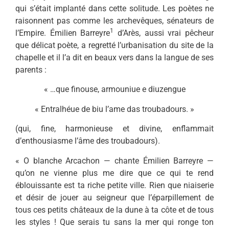
qui s’était implanté dans cette solitude. Les poètes ne
raisonnent pas comme les archevêques, sénateurs de
1
l’Empire. Émilien Barreyre
d’Arès, aussi vrai pêcheur
que dé­licat poète, a regretté l’urbanisa­tion du site de la
chapelle et il l’a dit en beaux vers dans la lan­gue de ses
parents :
« …que finouse, armouniue e diuzengue
« Entralhéue de biu l’ame das troubadours. »
(qui, fine, harmonieuse et divine, enflammait
d’enthousiasme l’âme des troubadours).
« O blanche Arcachon — chante Émilien Barreyre —
qu’on ne vienne plus me dire que ce qui te rend
éblouissante est ta riche petite ville. Rien que niaiserie
et désir de jouer au seigneur que l’éparpillement de
tous ces petits châteaux de la dune à ta côte et de tous
les styles ! Que serais tu sans la mer qui ronge ton