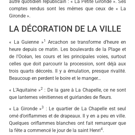
autre quotidien républi­cain : « La Petite Gironde ». Ses
comptes rendus sont les mêmes que ceux de « La
Gironde ».
LA DÉCORATION DE LA VILLE
1
« La Guienne »
Arcachon se transforme d’heure en
heure de­puis ce matin. Les boulevards de la Plage et
de l’Océan, les cours et les principales voies, surtout
celles que doit parcourir la pro­cession, sont déjà aux
trois quarts décorés. Il y a émulation, presque rivalité.
Beaucoup en perdent le boire et le manger…
2
« L’Aquitaine »
: De la gare à La Chapelle, ce ne sont
que lan­ternes vénitiennes et guirlandes de fleurs.
3
« La Gironde »
: Le quartier de La Chapelle est seul
orné d’ori­flammes et de drapeaux. Il y en a peu en ville.
Quelques oriflammes blanches ont fait remarquer que
4
la fête a commencé le jour de la saint Henri
.