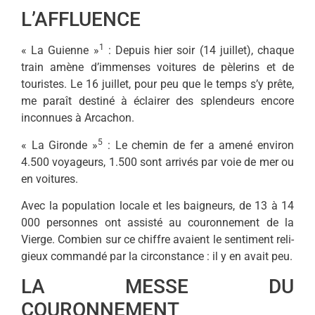
L’AFFLUENCE
1
« La Guienne »
: Depuis hier soir (14 juillet), chaque
train amène d’immenses voitures de pèlerins et de
touristes. Le 16 juil­let, pour peu que le temps s’y prête,
me paraît destiné à éclairer des splendeurs encore
inconnues à Arcachon.
5
« La Gironde »
: Le chemin de fer a amené environ
4.500 voya­geurs, 1.500 sont arrivés par voie de mer ou
en voitures.
Avec la population locale et les baigneurs, de 13 à 14
000 per­sonnes ont assisté au couronne­ment de la
Vierge. Combien sur ce chiffre avaient le sentiment reli­
gieux commandé par la circons­tance : il y en avait peu.
LA MESSE DU
COURONNEMENT