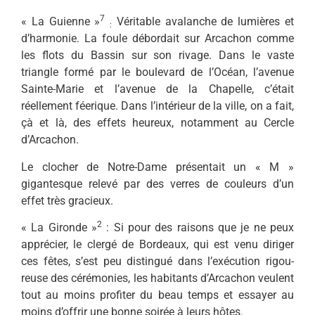
7
« La Guienne »
Véritable avalanche de lumières et
:
d’harmonie. La foule débordait sur Arcachon comme
les flots du Bas­sin sur son rivage. Dans le vaste
triangle formé par le boulevard de l’Océan, l’avenue
Sainte-Marie et l’avenue de la Chapelle, c’était
réellement féerique. Dans l’inté­rieur de la ville, on a fait,
çà et là, des effets heureux, notamment au Cercle
d’Arcachon.
Le clocher de Notre-Dame pré­sentait un « M »
gigantesque re­levé par des verres de couleurs d’un
effet très gracieux.
2
« La Gironde »
: Si pour des raisons que je ne peux
apprécier, le clergé de Bordeaux, qui est venu diriger
ces fêtes, s’est peu distingué dans l’exécution rigou­
reuse des cérémonies, les habi­tants d’Arcachon veulent
tout au moins profiter du beau temps et essayer au
moins d’offrir une bon­ne soirée à leurs hôtes.