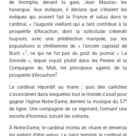
de triomphe, devant la gare, Jean Mauriac les
harangua. Aux évêques, il déclara que c’étaient les
évêques qui avaient fait la France et salua dans le
cardinal, « l’auguste vieillard qui a tant contribué à la
prospérité d’Arcachon, dont la sollicitude s’étendit
toujours, avec une prédilection marquée, sur les
populations si chrétiennes de « l’ancien captalat de
1
Buch »
, ce qui ne fut pas du goût du journal « La
Gironde », lequel voyait plutôt dans les Pereire et la
Com­pagnie du Midi, les principaux agents de la
2
prospérité d’Arca­chon
.
Le cardinal répondit au maire ; puis des calèches
s’avancèrent dans lesquelles tout le monde s’assit pour
e
gagner l’église Notre-Dame, derrière la musique du 57
de ligne. Une compagnie de ce régiment, formant une
escorte d’honneur, suivait les voitures.
À Notre-Dame, le cardinal mon­ta en chaire et remercia
les pré­lats d’être venus. Le salut terminé, le cardinal et