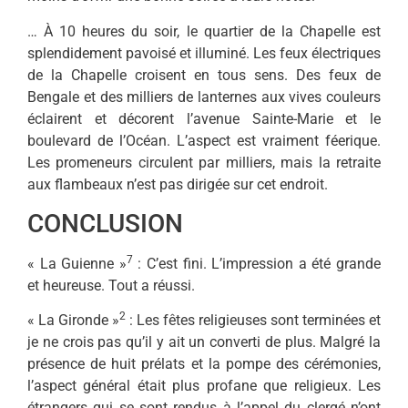
… À 10 heures du soir, le quar­tier de la Chapelle est
splendide­ment pavoisé et illuminé. Les feux électriques
de la Chapelle croisent en tous sens. Des feux de
Bengale et des milliers de lanternes aux vives couleurs
éclairent et décorent l’avenue Sainte-Marie et le
boulevard de l’Océan. L’aspect est vraiment féerique.
Les prome­neurs circulent par milliers, mais la retraite
aux flambeaux n’est pas dirigée sur cet endroit.
CONCLUSION
7
« La Guienne »
: C’est fini. L’impression a été grande
et heu­reuse. Tout a réussi.
2
« La Gironde »
: Les fêtes religieuses sont terminées et
je ne crois pas qu’il y ait un converti de plus. Malgré la
présence de huit prélats et la pompe des céré­monies,
l’aspect général était plus profane que religieux. Les
étrangers qui se sont rendus à l’appel du clergé n’ont