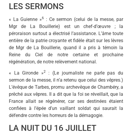
LES SERMONS
6
« La Guienne »
: Ce sermon (celui de la messe, par
Mgr de La Bouillerie) est un chef-d’œu­vre ; la
péroraison surtout a électrisé l’assistance. L’âme toute
entière de la patrie croyante et fidèle était sur les lèvres
de Mgr de La Bouillerie, quand il a pris à témoin la
Reine du Ciel de notre certaine et prochaine
régénération, de notre relèvement national.
2
« La Gironde »
: (Le jour­naliste ne parle pas du
sermon de la messe, il n’a retenu que celui des vêpres.)
L’évêque de Tarbes, promu archevêque de Chambéry, a
prêché aux vêpres. Il a dit que la foi se réveillait, que la
France allait se régénérer, car ses desti­nées étaient
confiées à l’épée d’un vaillant soldat qui saurait la
défendre contre les horreurs de la démagogie.
LA NUIT DU 16 JUILLET