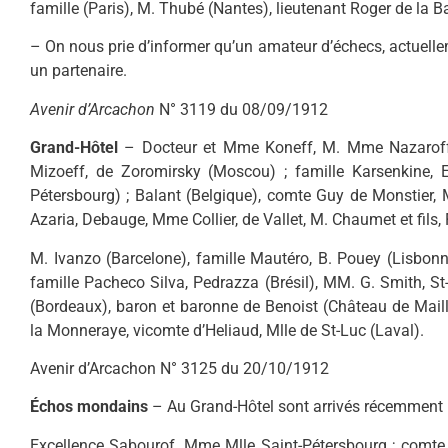
famille (Paris), M. Thubé (Nantes), lieutenant Roger de la B
– On nous prie d’informer qu’un amateur d’échecs, actuelle
un partenaire.
Avenir d’Arcachon
N° 3119 du 08/09/1912
Grand-Hôtel
– Docteur et Mme Koneff, M. Mme Nazaroff,
Mizoeff, de Zoromirsky (Moscou) ; famille Karsenkine, 
Pétersbourg) ; Balant (Belgique), comte Guy de Monstier, 
Azaria, Debauge, Mme Collier, de Vallet, M. Chaumet et fils,
M. Ivanzo (Barcelone), famille Mautéro, B. Pouey (Lisbonn
famille Pacheco Silva, Pedrazza (Brésil), MM. G. Smith, St
(Bordeaux), baron et baronne de Benoist (Château de Mai
la Monneraye, vicomte d’Heliaud, Mlle de St-Luc (Laval).
Avenir d’Arcachon N° 3125 du 20/10/1912
Échos mondains
– Au Grand-Hôtel sont arrivés récemment 
Excellence Sabourof, Mme Mlle Saint-Pétersbourg ; comte