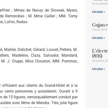
14 novembr
ffrier ; Mmes de Navay de Sloveak, Myers,
Lire plus »
, de Remondias ; M. Mme Cailler ; MM. Tomy
s, Lafon, Radas.
Gujan 
3 août 2014
Lire plus »
 Mahler, Delichet, Gérard, Louvet, Pelters, M.
L’élect
rs, Madeline, Clazy, Salvador, Mandard,
1891)
28 juillet 2
 M. J. Cruppi, Miss Clouston, MM. Pommez,
Lire plus »
offraient aux clients du Grand-Hôtel et à la
eux cents personnes y assistèrent. Ouvert à 9
lon de 15 figures, remarquablement conduit par
utère avec Mme de Mendia. Très jolie figure