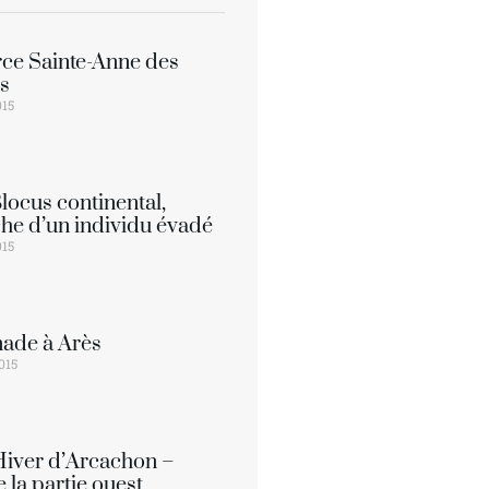
ce Sainte-Anne des
es
015
Blocus continental,
he d’un individu évadé
015
ade à Arès
015
’Hiver d’Arcachon –
e la partie ouest