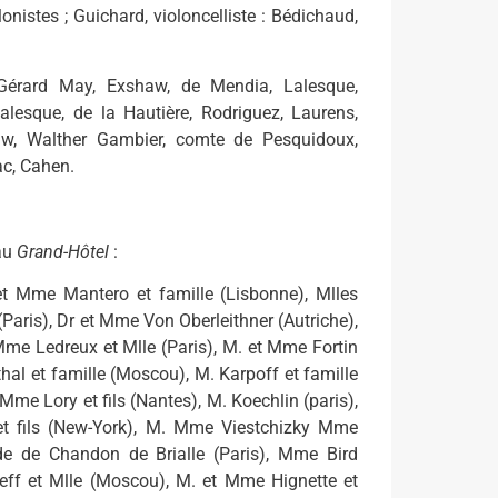
nistes ; Guichard, violoncelliste : Bédichaud,
Gérard May, Exshaw, de Mendia, Lalesque,
esque, de la Hautière, Rodriguez, Laurens,
w, Walther Gambier, comte de Pesquidoux,
ac, Cahen.
 au
Grand-Hôtel
:
et Mme Mantero et famille (Lisbonne), Mlles
ris), Dr et Mme Von Oberleithner (Autriche),
 Mme Ledreux et Mlle (Paris), M. et Mme Fortin
al et famille (Moscou), M. Karpoff et famille
e Lory et fils (Nantes), M. Koechlin (paris),
t fils (New-York), M. Mme Viestchizky Mme
e de Chandon de Brialle (Paris), Mme Bird
eff et Mlle (Moscou), M. et Mme Hignette et