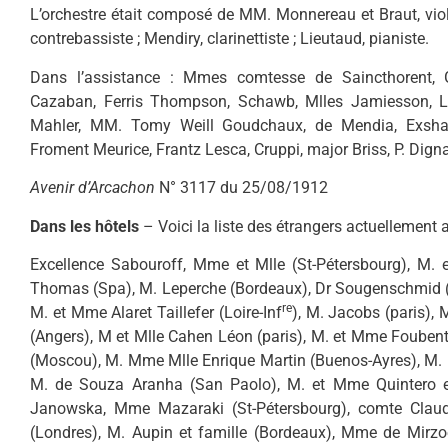
L’orchestre était composé de MM. Monnereau et Braut, violo
contrebassiste ; Mendiry, clarinettiste ; Lieutaud, pianiste.
Dans l’assistance : Mmes comtesse de Saincthorent, 
Cazaban, Ferris Thompson, Schawb, Mlles Jamiesson, Lal
Mahler, MM. Tomy Weill Goudchaux, de Mendia, Exsha
Froment Meurice, Frantz Lesca, Cruppi, major Briss, P. Dign
Avenir d’Arcachon
N° 3117 du 25/08/1912
Dans les hôtels
– Voici la liste des étrangers actuellement
Excellence Sabouroff, Mme et Mlle (St-Pétersbourg), M. 
Thomas (Spa), M. Leperche (Bordeaux), Dr Sougenschmid (Pa
re
M. et Mme Alaret Taillefer (Loire-Inf
), M. Jacobs (paris),
(Angers), M et Mlle Cahen Léon (paris), M. et Mme Foubenth
(Moscou), M. Mme Mlle Enrique Martin (Buenos-Ayres), M. Mm
M. de Souza Aranha (San Paolo), M. et Mme Quintero e
Janowska, Mme Mazaraki (St-Pétersbourg), comte Claud
(Londres), M. Aupin et famille (Bordeaux), Mme de Mirzo