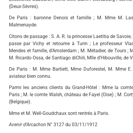
(Deux-Sèvres).
De Paris : baronne Denois et famille ; M. Mme M. Lass
Malmenayde.
Citons de passage : S. A. R. la princesse Laetitia de Savoie, 
passe par Vichy et retourne à Turin ; Le professeur Vla
Mendes et famille, d’Amsterdam ; M. Métadier, de Tours ; 
M. Ricardo Ossa, de Santiago diChili, Mlle d’Hibouville, de V
De Paris : M. Mme Bartiett, Mme Duforestel, M. Mme E. C
aviateur bien connu.
Parmi les anciens clients du Grand-Hôtel : Mme la comtes
Paris ; M. le comte Walsh, château de Fayel (Oise) ; M. Cor
(Belgique).
Mme et M. Well-Goudchaux sont rentrés à Paris.
Avenir d’Arcachon
N° 3127 du 03/11/1912