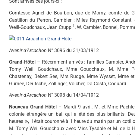
Sont arrivés ces jours-ci :
Comtesse Agnel de Bourbon, duc de Morny, comte de Ge
Castillon du Perron, Cambier ; Mlles Raymond Constant
1
Weill-Goudchaux, Jean Cruppi
, W. Cambier, Bonnel, Pomme
Avenir d’Arcachon
N° 3096 du 31/03/1912
Grand-Hôtel
– Récemment arrivés : familles Cambier, André,
Tomy Weill Goudchaux, Mme Goudchaux, M. Mme Pelte
Chastenay, Bekert See, Mrs Rudge, Mme Wysset, Mme et
Gurnee, Deutsche, Zollinger, Volcher, Da Costa, Coquard.
Avenir d’Arcachon
N° 3098 du 14/04/1912
Nouveau Grand-Hôtel
– Mardi 9 avril, M. et Mme Pachler 
colonie étrangère un bal, qui a été des plus brillants. D
heures ½, il était couronné à 1 heure du matin par un cotil
M. Tomy Weil Goudchaux avec Miss Tysdale et M. de la Ha