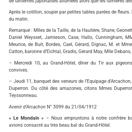
de lanternes japonaises allumées alors que les lumières des
Après le cotillon, souper par petites tables parées de fleurs
du matin.
Remarqué : Mlles de la Taille, de la Hautière, Sharw, Geonett
Daniel Weysset, Jamieson, Case, Hallo, Cunningham, MM
Meurice, de Buit, Bordes, Cael, Gérard, Dignac, M. et Mme
Catton, baronne d’Eichtal, Gradis, Gérard May, Mlle Debans
– Mercredi 10, au Grand-Hôtel, dîner du Tir aux pigeon
convives.
– Jeudi 11, banquet des veneurs de l’Equipage d’Arcachon,
Duperron. Du côté des amazones, citons Mmes Duperron, 
Teyssonneau.
Avenir d’Arcachon
N° 3099 du 21/04/1912
« Le Mondain »
– Nous empruntons à notre confrère bor
avions consacré au très beau bal du Grand-Hôtel.