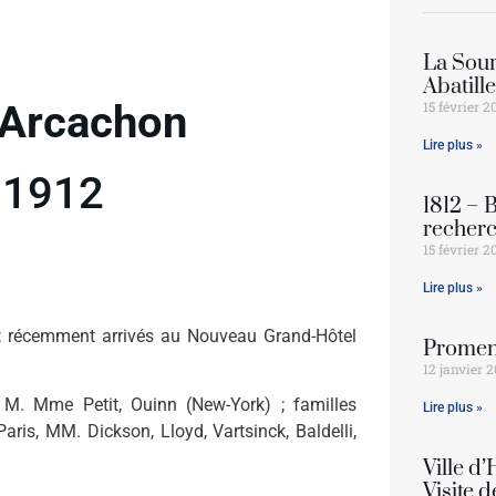
La Sour
Abatill
’Arcachon
15 février 2
Lire plus »
 1912
1812 – 
recherc
15 février 2
Lire plus »
nt récemment arrivés au Nouveau Grand-Hôtel
Promen
12 janvier 2
M. Mme Petit, Ouinn (New-York) ; familles
Lire plus »
s, MM. Dickson, Lloyd, Vartsinck, Baldelli,
Ville d
Visite d