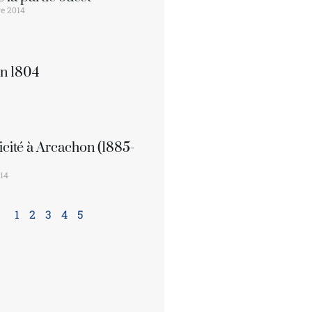
e 2014
en 1804
ricité à Arcachon (1885-
014
1
2
3
4
5