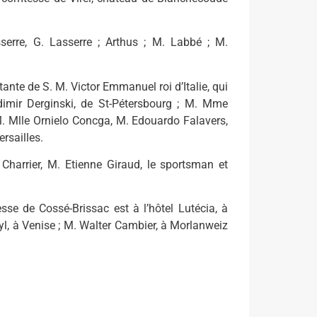
erre, G. Lasserre ; Arthus ; M. Labbé ; M.
tante de S. M. Victor Emmanuel roi d’Italie, qui
dimir Derginski, de St-Pétersbourg ; M. Mme
M. Mlle Ornielo Concga, M. Edouardo Falavers,
ersailles.
harrier, M. Etienne Giraud, le sportsman et
se de Cossé-Brissac est à l’hôtel Lutécia, à
tyl, à Venise ; M. Walter Cambier, à Morlanweiz