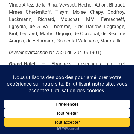
Vindo-Artez, de la Rina, Veysset, Hecher, Adlon, Bliquet.
Mmes Cherémitoff, Tlsym, Moise, Chepy, Godfroy,
Lackmann, Richard, Mouchat. MM. Femacheff,
Egnydia, de Silva, Lhomme, Bick, Barlow, Lagrange,
Kint, Legrand, Martin, Urquijo, de Olazabal, de Réal, de
Aragon, de Bethmann, Goldental Valeriano, Mourraille.
(
Avenir d’Arcachon
N° 2550 du 20/10/1901)
Grand-Hôtel
– Étrangers descendus en cet
établissement :
Familles Delahaye, D’Enfert, Gibiel, Gabory, Vergez,
Fontagu Fiévé, Laclef, Rasson, Faure, Lacroix, Woods,
Brooker, Lefebvre, Renault, Firinod, Guimbail, Quinet,
Ballon, Ledoux, Julien de La Tour, Lassal, Barriquon,
Queyras, de La Rivière ; Mme Lejeune ; MM. de la
Cerda, Larrin, Chunin, Bertin, Couderc, comte de
Corswarem, Dupuy-d’Anjeac.