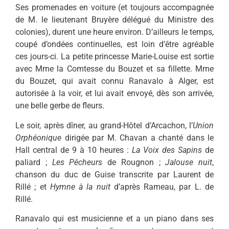
Ses promenades en voiture (et toujours accompagnée
de M. le lieutenant Bruyère délégué du Ministre des
colonies), durent une heure environ. D’ailleurs le temps,
coupé d’ondées continuelles, est loin d’être agréable
ces jours-ci. La petite princesse Marie-Louise est sortie
avec Mme la Comtesse du Bouzet et sa fillette. Mme
du Bouzet, qui avait connu Ranavalo à Alger, est
autorisée à la voir, et lui avait envoyé, dès son arrivée,
une belle gerbe de fleurs.
Le soir, après dîner, au grand-Hôtel d’Arcachon, l’
Union
Orphéonique
dirigée par M. Chavan a chanté dans le
Hall central de 9 à 10 heures :
La Voix des Sapins
de
paliard ;
Les Pêcheurs
de Rougnon ;
Jalouse nuit
,
chanson du duc de Guise transcrite par Laurent de
Rillé ; et
Hymne à la nuit
d’après Rameau, par L. de
Rillé.
Ranavalo qui est musicienne et a un piano dans ses