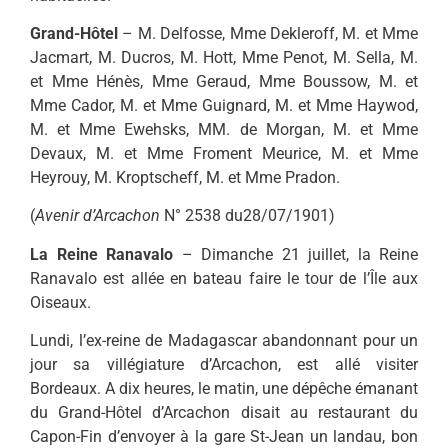
Grand-Hôtel
– M. Delfosse, Mme Dekleroff, M. et Mme
Jacmart, M. Ducros, M. Hott, Mme Penot, M. Sella, M.
et Mme Hénès, Mme Geraud, Mme Boussow, M. et
Mme Cador, M. et Mme Guignard, M. et Mme Haywod,
M. et Mme Ewehsks, MM. de Morgan, M. et Mme
Devaux, M. et Mme Froment Meurice, M. et Mme
Heyrouy, M. Kroptscheff, M. et Mme Pradon.
(
Avenir d’Arcachon
N° 2538 du28/07/1901)
La Reine Ranavalo
– Dimanche 21 juillet, la Reine
Ranavalo est allée en bateau faire le tour de l’Île aux
Oiseaux.
Lundi, l’ex-reine de Madagascar abandonnant pour un
jour sa villégiature d’Arcachon, est allé visiter
Bordeaux. A dix heures, le matin, une dépêche émanant
du Grand-Hôtel d’Arcachon disait au restaurant du
Capon-Fin d’envoyer à la gare St-Jean un landau, bon