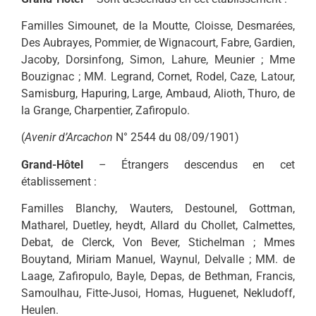
Familles Simounet, de la Moutte, Cloisse, Desmarées,
Des Aubrayes, Pommier, de Wignacourt, Fabre, Gardien,
Jacoby, Dorsinfong, Simon, Lahure, Meunier ; Mme
Bouzignac ; MM. Legrand, Cornet, Rodel, Caze, Latour,
Samisburg, Hapuring, Large, Ambaud, Alioth, Thuro, de
la Grange, Charpentier, Zafiropulo.
(
Avenir d’Arcachon
N° 2544 du 08/09/1901)
Grand-Hôtel
– Étrangers descendus en cet
établissement :
Familles Blanchy, Wauters, Destounel, Gottman,
Matharel, Duetley, heydt, Allard du Chollet, Calmettes,
Debat, de Clerck, Von Bever, Stichelman ; Mmes
Bouytand, Miriam Manuel, Waynul, Delvalle ; MM. de
Laage, Zafiropulo, Bayle, Depas, de Bethman, Francis,
Samoulhau, Fitte-Jusoi, Homas, Huguenet, Nekludoff,
Heulen.