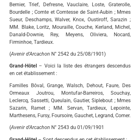
Bernier, Trief, Defresne, Vauclaire, Loste, Graterolle,
Bourdelle ; Comte et Comtesse de Saint-Aubin ; Mmes
Sueur, Deschamps, Walver, Knox, Oustiroff, Sarazin ;
MM. Blake, Loritz, Mouraille, Couche, Kerland, Michel,
Danald-Downie, Rey, Meyens, Oliviera, Nocard,
Firminhoe, Tardieux.
(
Avenir d’Arcachon
N° 2542 du 25/08/1901)
Grand-Hôtel
– Voici la liste des étrangers descendus
en cet établissement :
Familles Bôval, Grange, Walsch, Dehout, Faure, Des
Ormeaux Joutrou, Montufar-Barreiros, Souchay,
Leclercq, Sassetti, Queulain, Gautier, Siplebout ; Mmes
Sazarin, Ramet ; MM. Servan, Tardieux, Lepointe,
Marthesens, Fursy, Foursoire, Gauchet, Legrand, Comer.
(
Avenir d’Arcachon
N° 2543 du 01/09/1901
Grand-Hôtel
– Sont descendus en cet établissement :