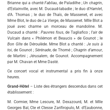
Brianne qui a chanté
Fabliau
, de Paladilhe ;
Un chagrin
,
d’Estainville, avec M. Ducaud-labadie ; le duo d’
Hamlet
,
d’A. Thomas ; le duo de
Thaïs
, de Massenet, et avec
Mme Blot, le duo de
La Vierge
, de Massenet. Mlle Blot a
joué avec charme un morceau de mandoline. M.
Ducaud a chanté :
Pauvres fous
, de Tagliafico ; l’air de
Vulcain
dans « Philémon et Beaucis » de Gounot ; le
Bon Gîte
de Déroulède. Mme Blot a chanté :
Je suis à
toi
, de Gounot ;
Sérénade
, de Thomé ;
Chagrin d’amour
,
de Martini ;
Jérusalem
, de Gounot. Accompagnement
par M. Chavan et Mme Dasté.
Ce concert vocal et instrumental a pris fin à onze
heures.
Grand-Hôtel
– Liste des étrangers descendus dans cet
établissement :
M. Cormier, Mme Lescure, M. Dexazourd, M. et Mlle
Georges Bal, Cte et Ctesse Zarifiropulo, M. d’Eaubonne,