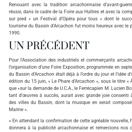
Renouant avec la tradition arcachonnaise d’avant-guerr
réussi, dans le cadre de la Foire aux Huîtres et avec la comp
sur pied « un Fes­tival d’Opéra pour tous » dont le suc
tourisme du Bassin d’Arcachon fut moins heureux avec le 
1990.
UN PRÉCÉDENT
Pour l’Association des industriels et commerçants arcacho
l’orga­nisation d’une Foire Exposition, programmée en sep
du Bassin d’Ar­cachon était déjà à l’ordre du jour et l’idé
édition du 15 juin, « Le Phare d’Arcachon », sous le titre « 
que «sur la demande de U.C.A., le Ferrécapien M. Lucien Boy
tant d’œuvres à succès, aurait avec grande joie consenti 
des villes du Bassin, dont la musique en serait composé
Marine ».
« En attendant la confirmation de cette agréable nou­velle, 
don­nera à la publicité arcachonnaise et remercions nos