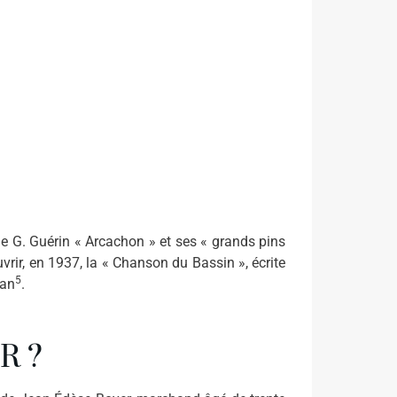
e G. Guérin « Arcachon » et ses « grands pins
rir, en 1937, la « Chanson du Bassin », écrite
5
ean
.
R ?