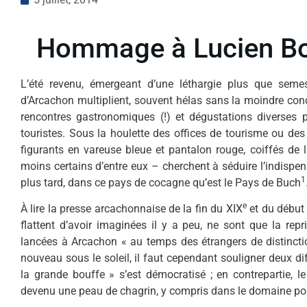
Hommage à Lucien Bo
L’été revenu, émergeant d’une léthargie plus que semes
d’Arcachon multiplient, souvent hélas sans la moindre conce
rencontres gastronomiques (!) et dégustations diverses p
touristes. Sous la houlette des offi­ces de tourisme ou des 
figurants en vareuse bleue et pantalon rouge, coiffés de 
moins certains d’entre eux – cherchent à séduire l’indispen
1
plus tard, dans ce pays de cocagne qu’est le Pays de Buch
e
À lire la presse arcachonnaise de la fin du XIX
et du début
flattent d’avoir imaginées il y a peu, ne sont que la rep
lancées à Arcachon « au temps des étrangers de distincti
nouveau sous le soleil, il faut cependant souligner deux dif
la grande bouffe » s’est démocrati­sé ; en contrepartie, le 
devenu une peau de chagrin, y compris dans le domaine p