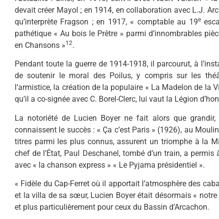
devait créer Mayol ; en 1914, en collaboration avec L.J. Arc
e
qu’interprète Fragson ; en 1917, « comptable au 19
es­c
pathétique « Au bois le Prêtre » parmi d’innombrables pièce
12
en Chansons »
.
Pendant toute la guerre de 1914-1918, il parcourut, à l’inst
de sou­tenir le moral des Poilus, y compris sur les théâ
l’armistice, la création de la populaire « La Madelon de la Vic
qu’il a co-signée avec C. Borel-Clerc, lui vaut la Légion d’ho
La notoriété de Lucien Boyer ne fait alors que gran­dir, t
connaissent le succès : « Ça c’est Paris » (1926), au Moulin
titres parmi les plus connus, assurent un triomphe à la Mi
chef de l’État, Paul Deschanel, tombé d’un train, a permis
avec « la chanson express » « Le Pyjama présidentiel ».
« Fidèle du Cap-Ferret où il apportait l’atmosphère des caba
et la villa de sa sœur, Lucien Boyer était désormais « notre
et plus particu­lièrement pour ceux du Bassin d’Arcachon.