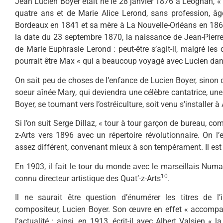
Jean Lucien Boyer était né le 28 janvier 1876 à Léognan, 
qua­tre ans et de Marie Alice Lerond, sans profession, â
Bordeaux en 1841 et sa mère à La Nouvelle-Orléans en 18
la date du 23 septembre 1870, la naissance de Jean-Pierre
de Marie Euphrasie Lerond : peut-être s’agit-il, malgré les
pourrait être Max « qui a beaucoup voyagé avec Lucien dan
On sait peu de choses de l’enfance de Lucien Boyer, sinon
soeur aînée Mary, qui deviendra une célèbre cantatrice, un
Boyer, se tour­nant vers l’ostréiculture, soit venu s’installe
Si l’on suit Serge Dillaz, « tour à tour garçon de bu­reau, 
z-Arts vers 1896 avec un répertoire révolutionnaire. On l’
assez différent, convenant mieux à son tempérament. Il est
En 1903, il fait le tour du monde avec le marseillais Numa
10
connu directeur artistique des Quat’-z-Arts
.
Il ne saurait être question d’énumérer les titres de l
compositeur, Lucien Boyer. Son œuvre en effet « accomp
l’actualité : ainsi, en 1913, écrit-il avec Albert Valsien