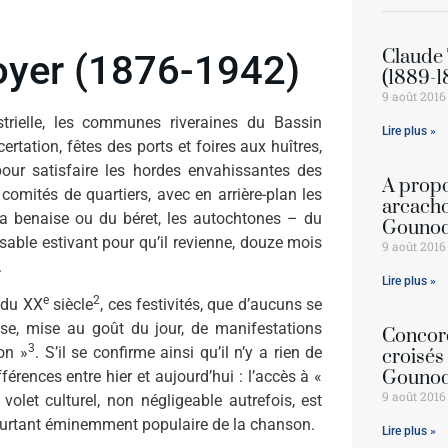
Claude 
yer (1876-1942)
(1889-1
9 août 2016
trielle, les communes riveraines du Bassin
Lire plus »
rtation, fêtes des ports et foires aux huîtres,
our satisfaire les hor­des envahissantes des
À prop
comités de quartiers, avec en arriè­re-plan les
arcacho
la benaise ou du béret, les autochtones – du
Gouno
sable estivant pour qu’il revienne, douze mois
9 août 2016
.
Lire plus »
e
2
 du XX
siècle
, ces festivités, que d’aucuns se
rise, mise au goût du jour, de manifestations
Concord
3
on »
. S’il se con­firme ainsi qu’il n’y a rien de
croisés
Gounod
férences entre hier et aujourd’hui : l’accès à «
9 août 2016
volet culturel, non négligeable autre­fois, est
ourtant éminemment populaire de la chanson.
Lire plus »