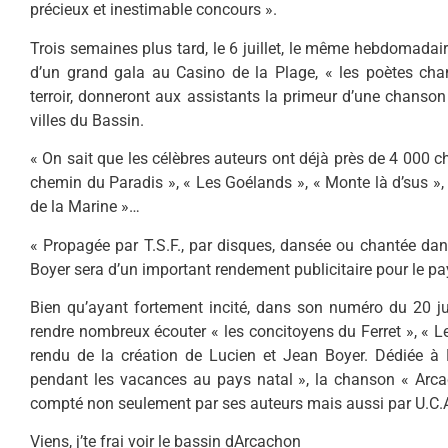
précieux et inesti­mable concours ».
Trois semaines plus tard, le 6 juillet, le même hebdo­madai
d’un grand gala au Casino de la Plage, « les poètes cha
terroir, donneront aux assistants la primeur d’une chanson 
villes du Bassin.
« On sait que les célèbres auteurs ont déjà près de 4 000 
chemin du Paradis », « Les Goélands », « Monte là d’sus »,
de la Marine »…
« Propagée par T.S.F., par disques, dansée ou chantée dan
Boyer sera d’un important rendement publicitaire pour le pa
Bien qu’ayant fortement incité, dans son numéro du 20 juil
rendre nombreux écouter « les concitoyens du Ferret », «
rendu de la création de Lucien et Jean Boyer. Dédiée à
pendant les vacances au pays natal », la chanson « Arca
compté non seulement par ses auteurs mais aussi par U.C.A.
Viens, j’te frai voir le bassin dArcachon