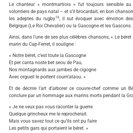
Le chanteur « montmartrois » fut toujours sensible au
volontiers de pays natal – et s’il brocardait, en bon chans
16
les adeptes du rugby
, il sut évoquer avec émotion des 
Belgique (Le Roi Chevalier) ou la Gascogne et les Gascons.
Ainsi, dans l’une de ses plus célèbres chansons, « Le béret »,
marin du Cap-Ferret, il souligne :
« Notre béret, c’est toute la Gascogne
Et per canta noste bet seou de Pau,
Nos montagnards aux jambes de cigogne
Avec orgueil le portent coum’ataou. »
Et de décrire l’art d’arborer ce couvre-chef comme un 
conclure par un hommage aux marins morts pendant la Gra
« Je ne veux pas vous raconter la guerre
Quelque grincheux me le reprocherait.
Mais vous savez tout ce qu’ils ont pu faire
Les petits gars qui portaient le béret. »