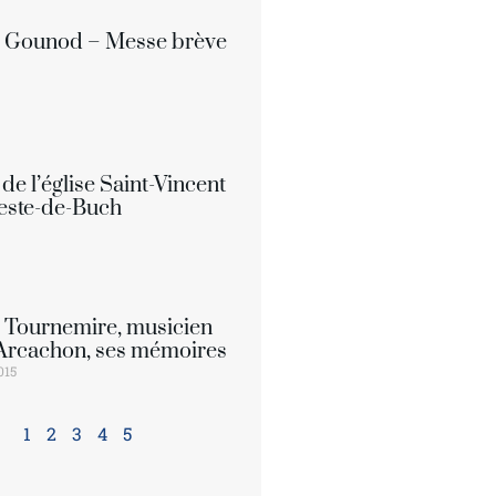
s Gounod – Messe brève
de l’église Saint-Vincent
este-de-Buch
 Tournemire, musicien
Arcachon, ses mémoires
015
1
2
3
4
5