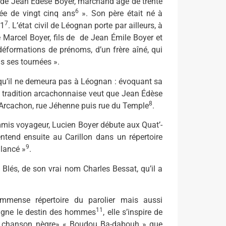
« de Jean Édèse Boyer, marchand âgé de trente
6
gée de vingt cinq ans
». Son père était né à
7
61
. L’état civil de Léognan porte par ailleurs, à
 Marcel Boyer, fils de de Jean Émile Boyer et
 déformations de prénoms, d’un frère aîné, qui
s ses tournées ».
 qu’il ne demeura pas à Léognan : évoquant sa
e tra­dition arcachonnaise veut que Jean Édèse
8
r à Arcachon, rue Jéhenne puis rue du Temple
.
commis voyageur, Lucien Boyer débute aux Quat’-
en­tend ensuite au Carillon dans un répertoire
9
 lancé »
.
 Blés, de son vrai nom Charles Bessat, qu’il a
’immense répertoire du parolier mais aussi
11
agne le destin des hommes
, elle s’inspire de
 « la chanson nègre» « Boudou Ba-dabouh » que