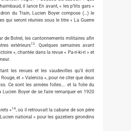
haimbaud, il lance En avant, « les p’tits gars »
adron du Train, Lucien Boyer compose (…) le
s qui seront réunies sous le titre « La Guerre
ar de Botrel, les cantonnements militaires afin
13
tres extérieurs
. Quelques semaines avant
toire », chantée dans la revue « Pa-ri-ki-ri » et
nneur.
ant les revues et les vaudevilles qu’il écrit
 Rouge, et « Valencia », pour ne citer que deux
ss. Ce sont les années folles…. et la folie du
 à Lucien Boyer de se faire remarquer en 1920
14
rets »
, où il retrouvait la cabane de son père
 Lu­cien national » pour les gazetiers girondins