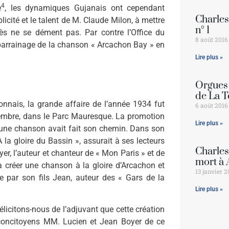
4
e
, les dynamiques Gujanais ont cependant
Charle
licité et le talent de M. Claude Milon, à mettre
n° 1
cès ne se dément pas. Par contre l’Office du
8 août 2016
parrainage de la chanson « Arcachon Bay » en
Lire plus »
Orgues 
de La T
nnais, la grande affaire de l’année 1934 fut
6 août 2016
tem­bre, dans le Parc Mauresque. La promotion
Lire plus »
e d’une chanson avait fait son chemin. Dans son
À la gloire du Bassin », assurait à ses lecteurs
Charles
er, l’auteur et chanteur de « Mon Paris » et de
mort à 
à créer une chanson à la gloire d’Arcachon et
13 janvier 2
e par son fils Jean, auteur des « Gars de la
Lire plus »
félicitons-nous de l’adjuvant que cette création
 conci­toyens MM. Lucien et Jean Boyer de ce