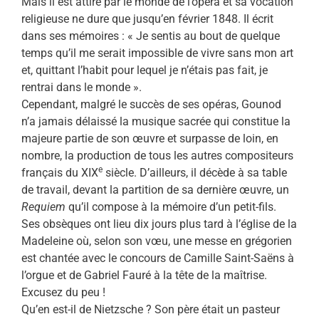
Mais il est attiré par le monde de l’opéra et sa vocation
religieuse ne dure que jusqu’en février 1848. Il écrit
dans ses mémoires : « Je sentis au bout de quelque
temps qu’il me serait impossible de vivre sans mon art
et, quittant l’habit pour lequel je n’étais pas fait, je
rentrai dans le monde ».
Cependant, malgré le succès de ses opéras, Gounod
n’a jamais délaissé la musique sacrée qui constitue la
majeure partie de son œuvre et surpasse de loin, en
nombre, la production de tous les autres compositeurs
e
français du XIX
siècle. D’ailleurs, il décède à sa table
de travail, devant la partition de sa dernière œuvre, un
Requiem
qu’il compose à la mémoire d’un petit-fils.
Ses obsèques ont lieu dix jours plus tard à l’église de la
Madeleine où, selon son vœu, une messe en grégorien
est chantée avec le concours de Camille Saint-Saëns à
l’orgue et de Gabriel Fauré à la tête de la maîtrise.
Excusez du peu !
Qu’en est-il de Nietzsche ? Son père était un pasteur