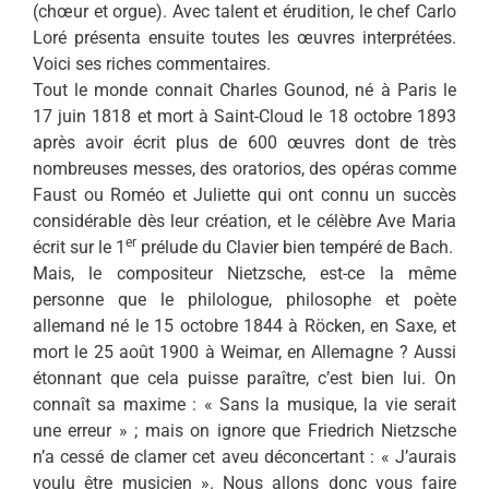
(chœur et orgue). Avec talent et érudition, le chef Carlo
Loré présenta ensuite toutes les œuvres interprétées.
Voici ses riches commentaires.
Tout le monde connait Charles Gounod, né à Paris le
17 juin 1818 et mort à Saint-Cloud le 18 octobre 1893
après avoir écrit plus de 600 œuvres dont de très
nombreuses messes, des oratorios, des opéras comme
Faust ou Roméo et Juliette qui ont connu un succès
considérable dès leur création, et le célèbre Ave Maria
er
écrit sur le 1
prélude du Clavier bien tempéré de Bach.
Mais, le compositeur Nietzsche, est-ce la même
personne que le philologue, philosophe et poète
allemand né le 15 octobre 1844 à Röcken, en Saxe, et
mort le 25 août 1900 à Weimar, en Allemagne ? Aussi
étonnant que cela puisse paraître, c’est bien lui. On
connaît sa maxime : « Sans la musique, la vie serait
une erreur » ; mais on ignore que Friedrich Nietzsche
n’a cessé de clamer cet aveu déconcertant : « J’aurais
voulu être musicien ». Nous allons donc vous faire