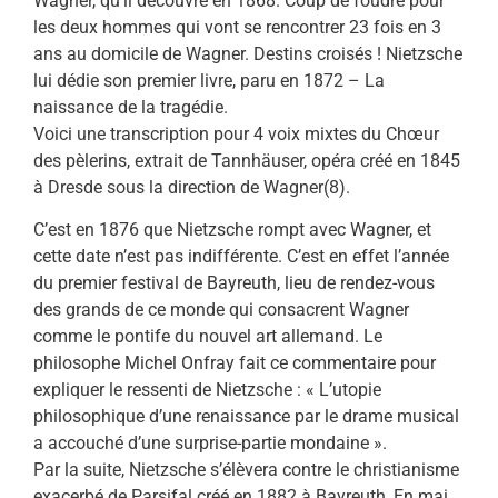
Wagner, qu’il découvre en 1868. Coup de foudre pour
les deux hommes qui vont se rencontrer 23 fois en 3
ans au domicile de Wagner. Destins croisés ! Nietzsche
lui dédie son premier livre, paru en 1872 – La
naissance de la tragédie.
Voici une transcription pour 4 voix mixtes du Chœur
des pèlerins, extrait de Tannhäuser, opéra créé en 1845
à Dresde sous la direction de Wagner(8).
C’est en 1876 que Nietzsche rompt avec Wagner, et
cette date n’est pas indifférente. C’est en effet l’année
du premier festival de Bayreuth, lieu de rendez-vous
des grands de ce monde qui consacrent Wagner
comme le pontife du nouvel art allemand. Le
philosophe Michel Onfray fait ce commentaire pour
expliquer le ressenti de Nietzsche : « L’utopie
philosophique d’une renaissance par le drame musical
a accouché d’une surprise-partie mondaine ».
Par la suite, Nietzsche s’élèvera contre le christianisme
exacerbé de Parsifal créé en 1882 à Bayreuth, En mai