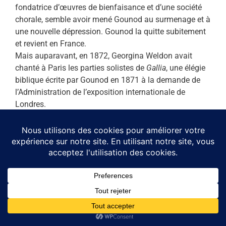
fondatrice d’œuvres de bienfaisance et d’une société
chorale, semble avoir mené Gounod au surmenage et à
une nouvelle dépression. Gounod la quitte subitement
et revient en France.
Mais auparavant, en 1872, Georgina Weldon avait
chanté à Paris les parties solistes de
Gallia
, une élégie
biblique écrite par Gounod en 1871 à la demande de
l’Administration de l’exposition internationale de
Londres.
Après la défaite de 1870,
Gallia
(La Gaule) semble être
une exaltation patriotique à revenir vers la prière. Nous
terminons ce concert par un extrait de cette œuvre : « ô
vous tous, qui passez sur la route, voyez mes pleurs…
»(14).
Jean-Claude d’OZOUVILLE et Carlo LORÉ
Pour conclure de belle manière son concert, l’Ensemble
Loré interpréta le célèbre
Ave Maria
de Charles Gounod.