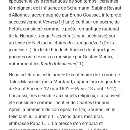
épousent le style romantique de son temps ; certaines
témoignent de l’influence de Schumann. Sabine Revaut
d’Allonnes, accompagnée par Bruno Gousset, interprète
successivement
Verwelkt
(Fané) écrit sur un poème de
Petöfï, considéré comme le poète romantique national
de la Hongrie,
Junge Fischerin
(Jeune pêcheuse) sur
un texte de Nietzsche et
Aus des Jungendzeit
(De la
jeunesse…), texte de Friedrich Ruckert dont quelques
poèmes ont été mis en musique par Gustav Manier,
notamment les
Kindertotenlieder
(11).
Nous célébrons cette année le centenaire de la mort de
Jules Massenet (né à Montaud, aujourd’hui un quartier
de Saint-Étienne, 12 mai 1842 – Paris, 13 août 1912).
Lui aussi, très sensible aux sujets religieux, il a souvent
été considéré comme l’héritier de Charles Gounod.
Après la première de son opéra
Le Cid
, Gounod, en le
félicitant, lui aurait dit : « Viens dans mes bras,
embrasse Papa !… ». La presse s’en empara et