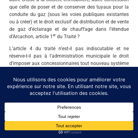
que celle de poser et de conserver des tuyaux pour la
conduite du gaz (sous les voies publiques existantes
ou à créer) et le droit exclusif de distribution et de vente
de gaz d’éclairage et de chauffage dans l’étendue
er
d’Arcachon, article 1
du Traité ?
L’article 4 du traité n’est-il pas indiscutable et ne
réserve-t-il pas à l’administration municipale le droit
d’imposer aux concessionnaires tout nouveau système
d’éclairage ?
Les réserves et conditions énumérées à cet article 4, ne
sont-elles pas légitimées ? l’électricité n’est-elle pas
appliquée à l’éclairage public et particulier d’une
grande ville depuis 3 ans et l’économie de 25 % n’est-
elle pas acquise par les propositions de M. Hérard.
Dans une dernière lettre en date du 5 février courant, la
Société Immobilière place sous les yeux de