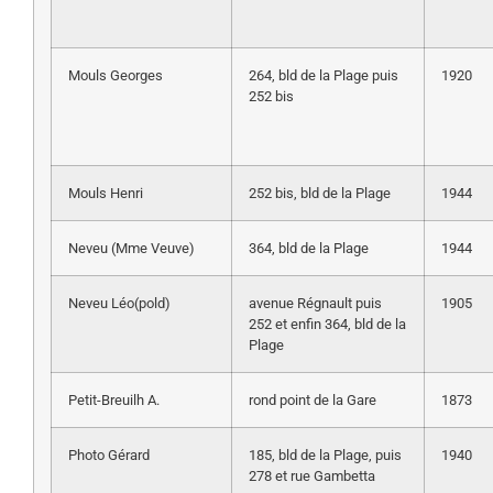
Mouls Georges
264, bld de la Plage puis
1920
252 bis
Mouls Henri
252 bis, bld de la Plage
1944
Neveu (Mme Veuve)
364, bld de la Plage
1944
Neveu Léo(pold)
avenue Régnault puis
1905
252 et enfin 364, bld de la
Plage
Petit-Breuilh A.
rond point de la Gare
1873
Photo Gérard
185, bld de la Plage, puis
1940
278 et rue Gambetta