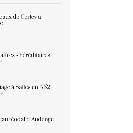
teaux de Certes à
e
14
affres » héréditaires
14
age à Salles en 1752
014
eau féodal d’Audenge
4