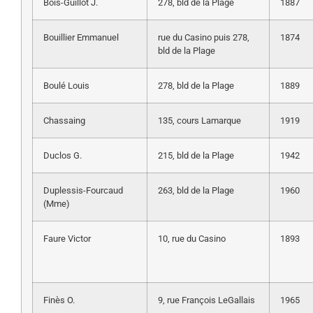
Bois-Guillot J.
278, bld de la Plage
1887
Bouillier Emmanuel
rue du Casino puis 278,
1874
bld de la Plage
Boulé Louis
278, bld de la Plage
1889
Chassaing
135, cours Lamarque
1919
Duclos G.
215, bld de la Plage
1942
Duplessis-Fourcaud
263, bld de la Plage
1960
(Mme)
Faure Victor
10, rue du Casino
1893
Finès O.
9, rue François LeGallais
1965