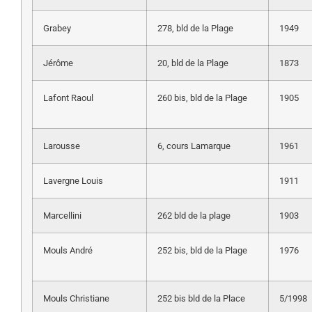
Grabey
278, bld de la Plage
1949
Jérôme
20, bld de la Plage
1873
Lafont Raoul
260 bis, bld de la Plage
1905
Larousse
6, cours Lamarque
1961
Lavergne Louis
1911
Marcellini
262 bld de la plage
1903
Mouls André
252 bis, bld de la Plage
1976
Mouls Christiane
252 bis bld de la Place
5/1998