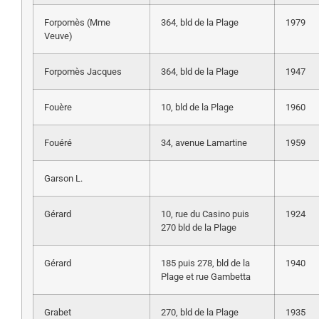
Forpomès (Mme
364, bld de la Plage
1979
Veuve)
Forpomès Jacques
364, bld de la Plage
1947
Fouère
10, bld de la Plage
1960
Fouéré
34, avenue Lamartine
1959
Garson L.
Gérard
10, rue du Casino puis
1924
270 bld de la Plage
Gérard
185 puis 278, bld de la
1940
Plage et rue Gambetta
Grabet
270, bld de la Plage
1935