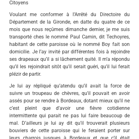
Citoyens
Voulant me conformer à l’Arrêté du Directoire du
Département de la Gi­ronde, en datte du quatre de ce
mois que nous reçûmes dimanche dernier, je me suis
transporté ches le nommé Paul Camin, dit Techoyres,
habitant de cette parois­se où le nommé Boy fait son
domicilie. Je l’ay invité par différentes fois à rejoin­dre
ses drapeaux qu’il a si lâchement quité. Il m’a répondu
qu’il les rejoindrait sitôt qu’il serait guéri, qu’il lui ferait
plézir de partir.
Je lui ay répliqué qu’atendu qu’il avait la force de
suivre un troupeau de chèvres, qu’il pouvait en avoir
assés pour se rendre à Bordeaux, dotant mieux qu’il ne
c’est pleint que d’avoir une fièvre cotidienne
intermittente qui parait ne pas lui faire beaucoup de
mal. D’ailleurs je lui ay dit qu’il trouverait plusieurs
bouviers de cette paroisse qui le feraient porter sur
leurs charrois jusques à Bor­deaux et que c’il était