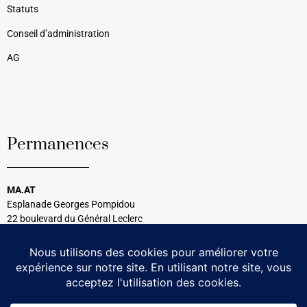
Statuts
Conseil d’administration
AG
Permanences
MA.AT
Esplanade Georges Pompidou
22 boulevard du Général Leclerc
33120 Arcachon
Tél : 05 56 54 99 08
Tous les mercredis
14h30 à 17h00