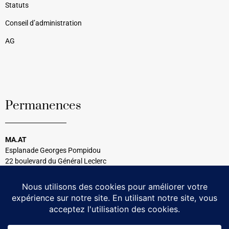
Statuts
Conseil d’administration
AG
Permanences
MA.AT
Esplanade Georges Pompidou
22 boulevard du Général Leclerc
33120 Arcachon
Tél : 05 56 54 99 08
Tous les mercredis
14h30 à 17h00