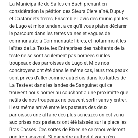
La Municipalité de Salles en Buch prenant en
considéra­tion la pétition des Sieurs Clere aîné, Dupuy
et Castandets frè­res, Ensemble l avis des municipalités
de Lugo et mios tendant a ce qu’il vous plaise déclarer
le parcours dans les terres vaines et vagues de
communauté à Communauté libres, et notamment les
laïttes de La Teste, les Entreprises des habitants de la
teste ne se sont seulement pas bornées sur les
troupeaux des parroisses de Lugo et Mios nos
concitoyens ont été dans le même cas, leurs troupeaux
sont privés d’aller comme autrefois dans les laïttes de
La Teste et dans les landes de Sanguinet qui ce
trouvent nous borner au couchant a une proximitte que
neûls de nos troupeaux ne peuvent sortir sans y entrer,
il est même arrivé entre les pas­teurs des deux
parroisses une affaire des plus serieuzes on est venu
aux prises nos pasteurs ont été laissés sur la place les
Bras Cassés. Ces sortes de Rixes ne ce renouvelleront
que trop sou­vent. Si par votre authorité vous n’en