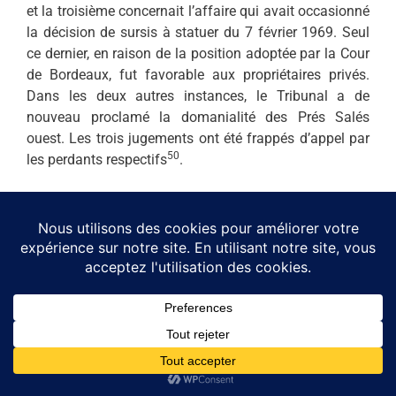
et la troisième concernait l’affaire qui avait occasionné
la décision de sursis à statuer du 7 février 1969. Seul
ce dernier, en raison de la position adoptée par la Cour
de Bordeaux, fut favorable aux propriétaires privés.
Dans les deux autres instances, le Tribunal a de
nouveau proclamé la domanialité des Prés Salés
ouest. Les trois jugements ont été frappés d’appel par
50
les perdants respectifs
.
CONCLUSION
Il n’est pas encore possible de dire avec certitude quel
sera l’avenir des Prés Salés. La solution, soumise aux
vicissitudes de la justice et de l’action administrative,
risque d’attendre encore plusieurs années avant de se
dégager… En autorisant la création d’un nouveau
complexe ostréicole sur les Prés Salés est, les pouvoirs
publics semblent avoir montré leur détermination à