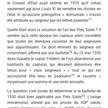
le Conseil d’État avait estimé en 1970 qu’il s’était
seulement agi pour Louis XI de remettre les choses en
l’état et qu’aucune prérogative « doma­niale » n’avait
17
été attribuée au seigneur par les lettres patentes
.
Quelle était alors la situation de fait des Prés Salés ? Il
semble qu’à cette époque les captaux aient considéré
que toutes les étendues vacantes de leur seigneurie
leur appartinssent. Ce droit éminent du seigneur est
18
notamment affirmé par une baillette
du 23 mai 1550
dans laquelle le captal Frédéric de Foix abandonne aux
habitants du captalat, qui devaient désormais être
tenus pour « vrais seigneurs » « tout ce qui est
19
accoutumé être tenu en padouens
et vacants »
moyennant une somme et une rente annuelle.
La question s’est posée de déterminer si la baillette de
20
1550 était bien applicable aux Prés Salés
. L’usage
e
immémorial, attesté par les procès du XIX
siècle,
e