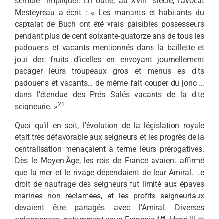
semble l’impliquer. En outre, au XVIII
siècle, l’avocat
Mesteyreau a écrit : « Les manants et habitants du
captalat de Buch ont été vrais paisibles possesseurs
pendant plus de cent soixante-quatorze ans de tous les
padouens et vacants mentionnés dans la baillette et
joui des fruits d’icelles en envoyant journellement
pacager leurs troupeaux gros et menus es dits
padouens et vacants… de même fait couper du jonc …
dans l’étendue des Prés Salés vacants de la dite
21
seigneu­rie. »
Quoi qu’il en soit, l’évolution de la législation royale
était très défavorable aux seigneurs et les progrès de la
centralisation menaçaient à terme leurs prérogatives.
Dès le Moyen-Âge, les rois de France avaient affirmé
que la mer et le rivage dépendaient de leur Amiral. Le
droit de naufrage des seigneurs fut limité aux épaves
marines non réclamées, et les profits seigneuriaux
devaient être partagés avec l’Amiral. Diverses
er