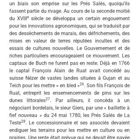
un biais son emprise sur les Prés Salés, quoiqu’ils
fassent partie du rivage. Au cours de la seconde moitié
e
du XVIII
siècle se développa un certain engouement
pour les innovations agronomiques, qui se traduisit par
des dessèchements de marais, des défrichements, des
mises en valeur de terres réputées incultes et des
essais de cultures nouvelles. Le Gouvernement et de
riches particuliers encourageaient ce mouvement. Les
captaux de Buch ne furent pas en reste. Déjà en 1766
le captal François Alain de Ruat avait concédé au
suisse Nézer de vastes landes situées à Gujan et au
26
Teich pour les mettre « en bled »
. Son fils François de
Ruat, entreprit les ensemencements de pins sur les
27
dunes littorales
. Par ailleurs, il concéda à un
négociant bordelais, le sieur Giers, par une « baillette à
fief nouveau » du 24 mai 1780, les Prés Salés de La
28
Teste
. Le concessionnaire et ses associés devaient
endiguer les terrains pour les mettre en culture ou en
prairies. Une rente était prévue qui ne devait être payée