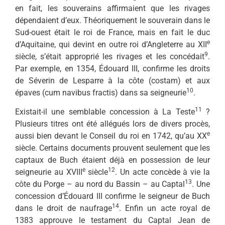
en fait, les souverains affirmaient que les rivages
dépendaient d’eux. Théoriquement le souverain dans le
Sud-ouest était le roi de France, mais en fait le duc
e
d’Aquitaine, qui devint en outre roi d’Angleterre au XII
9
siècle, s’était approprié les rivages et les concédait
.
Par exemple, en 1354, Édouard III, confirme les droits
de Séverin de Lesparre à la côte (costam) et aux
10
épaves (cum navibus fractis) dans sa seigneurie
.
11
Existait-il une semblable concession à La Teste
?
Plusieurs titres ont été allégués lors de divers procès,
e
aussi bien devant le Conseil du roi en 1742, qu’au XX
siècle. Certains documents prouvent seulement que les
captaux de Buch étaient déjà en possession de leur
e
12
seigneurie au XVIII
siècle
. Un acte concède à vie la
13
côte du Porge – au nord du Bassin – au Captal
. Une
concession d’Édouard III confirme le seigneur de Buch
14
dans le droit de naufrage
. Enfin un acte royal de
1383 approuve le testament du Captal Jean de