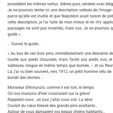
possèdent les mêmes vertus. Arbres purs, sévères avec élég
Je ne pourrais tenter ici une description verbale de l’image
parce qu’elle est inutile et que Napoléon avait raison de pré
cette description, je l’ai faite de mon mieux et en m’y app
paysages ne sont pas inventés, mais vus. Je ne pourrais qu
guide ».
… Suivez le guide…
« Au bas de ces trois pins, immédiatement une descente de 
lourde aux pieds chaussés, mais facile aux pieds nus, et
sableuse, longue en même temps que bornée, – et où fleuri
Là, j’ai vu bien souvent, vers 1912, un petit homme vêtu de 
bondir des lévriers :
Monsieur d’Annunzio, comme il est loin, le temps
Où nos maisons d’hier voisinaient sur la grève!
Rappelez-vous : un jour, j’allai vous voir. La sève
Coulait du cœur blessé des grands pins exaltants…
Autour de vous dansaient vos beaux chiens haletants…