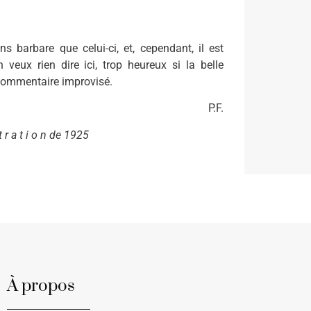
 barbare que celui-ci, et, cependant, il est
veux rien dire ici, trop heureux si la belle
e commentaire improvisé.
P.F.
 r a t i o n de 1925
À propos