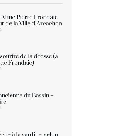
e Mme Pierre Frondaie
ur de la Ville d’Arcachon
14
 sourire de la déesse (à
de Frondaie)
14
ancienne du Bassin –
ire
14
êche à la sardine, selon