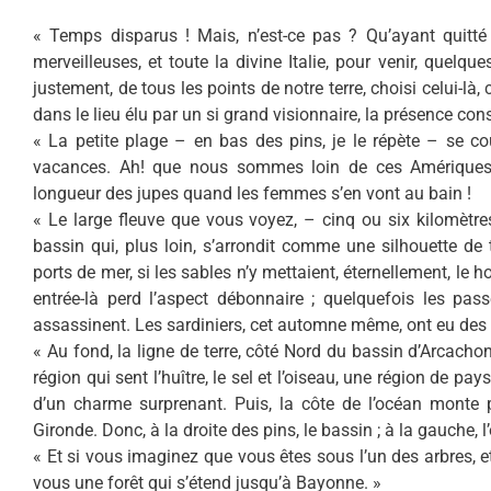
« Temps disparus ! Mais, n’est-ce pas ? Qu’ayant quitté 
merveilleuses, et toute la divine Italie, pour venir, quelq
justement, de tous les points de notre terre, choisi celui-là, 
dans le lieu élu par un si grand visionnaire, la présence co
« La petite plage – en bas des pins, je le répète – se 
vacances. Ah! que nous sommes loin de ces Amériques 
longueur des jupes quand les femmes s’en vont au bain !
« Le large fleuve que vous voyez, – cinq ou six kilomètres,
bassin qui, plus loin, s’arrondit comme une silhouette de t
ports de mer, si les sables n’y mettaient, éternellement, le 
entrée-là perd l’aspect débonnaire ; quelquefois les pass
assassinent. Les sardiniers, cet automne même, ont eu des 
« Au fond, la ligne de terre, côté Nord du bassin d’Arcac
région qui sent l’huître, le sel et l’oiseau, une région de
d’un charme surprenant. Puis, la côte de l’océan monte 
Gironde. Donc, à la droite des pins, le bassin ; à la gauche, l
« Et si vous imaginez que vous êtes sous l’un des arbres, e
vous une forêt qui s’étend jusqu’à Bayonne. »