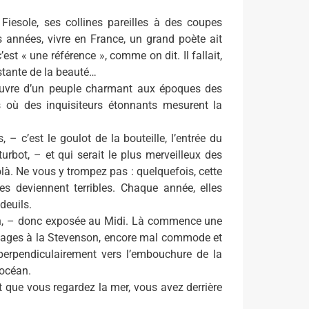
Fiesole, ses collines pareilles à des coupes
ues années, vivre en France, un grand poète ait
c’est « une référence », comme on dit. Il fallait,
nstante de la beauté…
couvre d’un peuple charmant aux époques des
où des inquisiteurs étonnants mesurent la
 – c’est le goulot de la bouteille, l’entrée du
urbot, – et qui serait le plus merveilleux des
holà. Ne vous y trompez pas : quelquefois, cette
es deviennent terribles. Chaque année, elles
deuils.
hon, – donc exposée au Midi. Là commence une
 paysages à la Stevenson, encore mal commode et
perpendiculairement vers l’embouchure de la
’océan.
t que vous regardez la mer, vous avez derrière