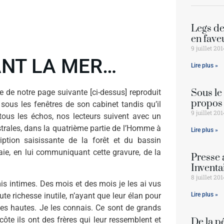
Legs d
en fave
9 juillet 20
ANT LA MER…
Lire plus »
Sous le
e de notre page suivante [ci-dessus] reproduit
propos 
ous les fenêtres de son cabinet tandis qu’il
9 juillet 20
tous les échos, nos lecteurs suivent avec un
trales, dans la quatrième partie de l’Homme à
Lire plus »
iption saisissante de la forêt et du bassin
e, en lui communiquant cette gravure, de la
Presse 
Inventa
8 juillet 20
mis intimes. Des mois et des mois je les ai vus
te richesse inutile, n’ayant que leur élan pour
Lire plus »
ches hautes. Je les connais. Ce sont de grands
 côte ils ont des frères qui leur ressemblent et
De la p