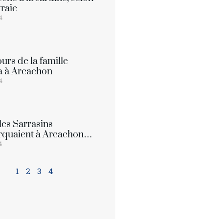
raie
14
urs de la famille
a à Arcachon
14
es Sarrasins
rquaient à Arcachon…
4
1
2
3
4