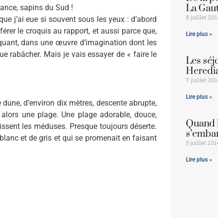
La Gaut
ance, sapins du Sud !
8 juillet 20
 que j’ai eue si souvent sous les yeux : d’abord
férer le croquis au rapport, et aussi parce que,
Lire plus »
liquant, dans une œuvre d’imagination dont les
e rabâcher. Mais je vais essayer de « faire le
Les séjo
Heredi
7 juillet 20
Lire plus »
dune, d’environ dix mètres, descente abrupte,
 alors une plage. Une plage adorable, douce,
Quand l
ssent les méduses. Presque toujours déserte.
s’emba
blanc et de gris et qui se promenait en faisant
5 juillet 201
Lire plus »