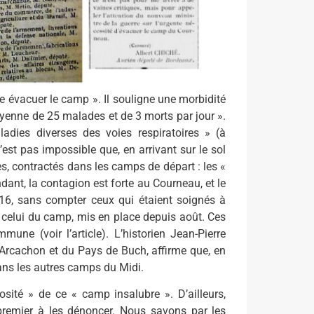
e évacuer le camp ». Il souligne une morbidité
enne de 25 malades et de 3 morts par jour ».
dies diverses des voies respiratoires » (à
st pas impossible que, en arrivant sur le sol
es, contractés dans les camps de départ : les «
ant, la contagion est forte au Courneau, et le
16, sans compter ceux qui étaient soignés à
 celui du camp, mis en place depuis août. Ces
une (voir l’article). L’historien Jean-Pierre
’Arcachon et du Pays de Buch, affirme que, en
ns les autres camps du Midi.
osité » de ce « camp insalubre ». D’ailleurs,
 premier à les dénoncer. Nous savons par les