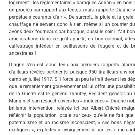
logement : les réglementaires « baraques Adrian » en bois 
un progrès par rapport aux tentes, mais, rapporte Diagne, «
perpétuels courants d’air ». De surcroît, la pluie et la grêl
chauffage ne servent donc à rien, même si un courrier du 
avons deux fourneaux par baraque, aussi le soir il fait bo
améliorations dans ce qu’il appelle, en bon colonial, « le
calfeutrage intérieur en paillassons de fougère et de 
ancestrales !
Diagne s’en est donc tenu aux premiers rapports alarm
d’ailleurs révélés pertinents, puisque 950 tirailleurs envir
camp en juillet 1917. S’il force un peu le trait devant les dép
que le remaniement gouvernemental lui offre une possibilité
de la Guerre est le général Lyautey, Résident général au 
Mangin et son respect envers les « indigènes ». Diagne n’ob
brillante intervention, relayée ici par Albert Chiché mal
réfléchir la population locale sur ceux qu’elle ne fait que 
paternalisme et un racisme inconscient, « ces bons nègres 
exotiques », exploités « cyniquement » par les « mercan