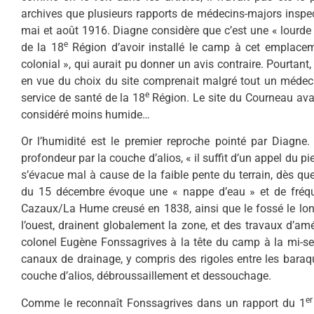
archives que plusieurs rapports de médecins-majors inspec
mai et août 1916. Diagne considère que c’est une « lourde f
e
de la 18
Région d’avoir installé le camp à cet emplacem
colonial », qui aurait pu donner un avis contraire. Pourtant,
en vue du choix du site comprenait malgré tout un médecin
e
service de santé de la 18
Région. Le site du Courneau avait
considéré moins humide…
Or l’humidité est le premier reproche pointé par Diagne.
profondeur par la couche d’alios, « il suffit d’un appel du pie
s’évacue mal à cause de la faible pente du terrain, dès que
du 15 décembre évoque une « nappe d’eau » et de fréque
Cazaux/La Hume creusé en 1838, ainsi que le fossé le long 
l’ouest, drainent globalement la zone, et des travaux d’amé
colonel Eugène Fonssagrives à la tête du camp à la mi-se
canaux de drainage, y compris des rigoles entre les baraq
couche d’alios, débroussaillement et dessouchage.
e
Comme le reconnaît Fonssagrives dans un rapport du 1