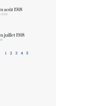
en août 1918
e 2018
en juillet 1918
018
1
2
3
4
5