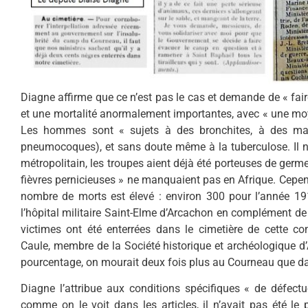
Diagne affirme que ce n’est pas le cas et demande de « fair
et une mortalité anormalement importantes, avec « une moy
Les hommes sont « sujets à des bronchites, à des mala
pneumocoques), et sans doute même à la tuberculose. Il n’e
métropolitain, les troupes aient déjà été porteuses de germ
fièvres pernicieuses » ne manquaient pas en Afrique. Cepend
nombre de morts est élevé : environ 300 pour l’année 19
l’hôpital militaire Saint-Elme d’Arcachon en complément de
victimes ont été enterrées dans le cimetière de cette comm
Caule, membre de la Société historique et archéologique d
pourcentage, on mourait deux fois plus au Courneau que da
Diagne l’attribue aux conditions spécifiques « de défectu
comme on le voit dans les articles, il n’avait pas été le