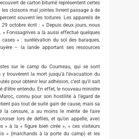
recouvert de carton bitumé représentent certes
 les cloisons mal jointes livrent passage à de
e percent souvent les toitures. Les appareils de
29 octobre écrit : « Depuis deux jours, nous
n. » Fonssagrives a là aussi effectué quelques
s cases » : surélévation du sol des baraques,
bruyère – la lande apportant ses ressources
istes sur le camp du Courneau, qui se sont
on y trouvèrent la mort jusqu’à l’évacuation du
utés pour obtenir leur adhésion, c’est qu’il sait
 d’être entendu. En effet, le nouveau ministre
Maroc, connu pour son hostilité à l’égard de
tient pas tout de suite gain de cause, mais sa
gré la censure, a au moins le mérite de faire
croiser lors de défilés, et qu’on appelle, avec
» à la « figure bien cirée », « ces visiteurs
tis » (marchands à la porte du camp) et les