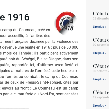
C’était
re 1916
29 décembr
Lire plus »
u camp du Courneau, créé en
r accueillir, à l’arrière, des
C’était
 armée française décimée par la violence des
30 novembr
 devenue une réalité en 1916 : plus de 60 000
mois de l’année ; ils participent activement
Lire plus »
puté noir du Sénégal, Blaise Diagne, dans son
és, rapportée ici, d’affirmer avec fierté et
C’était
pales armatures de l’armée à cette heure-ci ».
30 octobre 
’être formés au combat : le camp du Courneau
Lire plus »
ar de ceux de Fréjus-Saint-Raphaël, cités par
ux envois au front : Le Courneau est un camp
C’était
s par le climat froid du Nord-Est, sont censées
29 septemb
Lire plus »