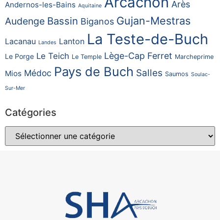
Arcachon
Arès
Andernos-les-Bains
Aquitaine
Gujan-Mestras
Bassin
Audenge
Biganos
La Teste-de-Buch
Lacanau
Lanton
Landes
Lège-Cap Ferret
Le Teich
Le Porge
Le Temple
Marcheprime
Pays de Buch
Salles
Médoc
Mios
Saumos
Soulac-
Sur-Mer
Catégories