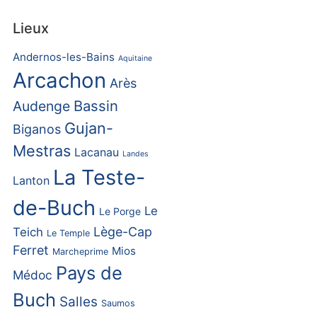
Lieux
Andernos-les-Bains
Aquitaine
Arcachon
Arès
Bassin
Audenge
Gujan-
Biganos
Mestras
Lacanau
Landes
La Teste-
Lanton
de-Buch
Le
Le Porge
Lège-Cap
Teich
Le Temple
Ferret
Mios
Marcheprime
Pays de
Médoc
Buch
Salles
Saumos