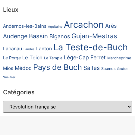
Lieux
Arcachon
Arès
Andernos-les-Bains
Aquitaine
Gujan-Mestras
Bassin
Audenge
Biganos
La Teste-de-Buch
Lacanau
Lanton
Landes
Lège-Cap Ferret
Le Teich
Le Porge
Le Temple
Marcheprime
Pays de Buch
Salles
Médoc
Mios
Saumos
Soulac-
Sur-Mer
Catégories