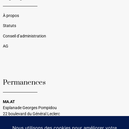
À propos
Statuts
Conseil d’administration
AG
Permanences
MA.AT
Esplanade Georges Pompidou
22 boulevard du Général Leclerc
33120 Arcachon
Tél : 05 56 54 99 08