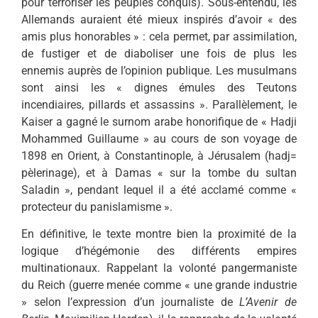
pour terroriser les peuples conquis). Sous-entendu, les
Allemands auraient été mieux inspirés d’avoir « des
amis plus honorables » : cela permet, par assimilation,
de fustiger et de diaboliser une fois de plus les
ennemis auprès de l’opinion publique. Les musulmans
sont ainsi les « dignes émules des Teutons
incendiaires, pillards et assassins ». Parallèlement, le
Kaiser a gagné le surnom arabe honorifique de « Hadji
Mohammed Guillaume » au cours de son voyage de
1898 en Orient, à Constantinople, à Jérusalem (hadj=
pèlerinage), et à Damas « sur la tombe du sultan
Saladin », pendant lequel il a été acclamé comme «
protecteur du panislamisme ».
En définitive, le texte montre bien la proximité de la
logique d’hégémonie des différents empires
multinationaux. Rappelant la volonté pangermaniste
du Reich (guerre menée comme « une grande industrie
» selon l’expression d’un journaliste de
L’Avenir de